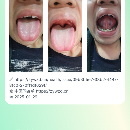
🔗 https://zywzd.cn/health/issue/09b3b5e7-38b2-4447-
8fc0-270ff1df629f/
🌼 中医问诊单 https://zywzd.cn
📅 2025-01-29