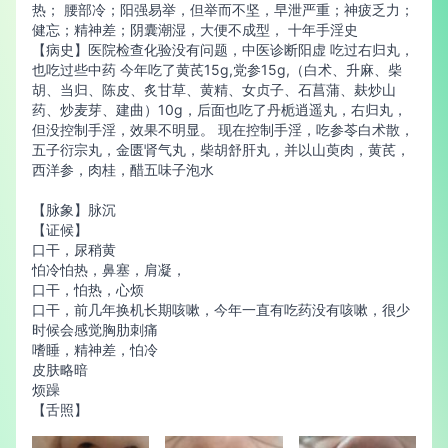
热； 腰部冷；阳强易举，但举而不坚，早泄严重；神疲乏力；
健忘；精神差；阴囊潮湿，大便不成型， 十年手淫史
【病史】医院检查化验没有问题，中医诊断阳虚 吃过右归丸，
也吃过些中药 今年吃了黄芪15g,党参15g,（白术、升麻、柴
胡、当归、陈皮、炙甘草、黄精、女贞子、石菖蒲、麸炒山
药、炒麦芽、建曲）10g，后面也吃了丹栀逍遥丸，右归丸，
但没控制手淫，效果不明显。 现在控制手淫，吃参苓白术散，
五子衍宗丸，金匮肾气丸，柴胡舒肝丸，并以山萸肉，黄芪，
西洋参，肉桂，醋五味子泡水
【脉象】脉沉
【证候】
口干，尿稍黄
怕冷怕热，鼻塞，肩凝，
口干，怕热，心烦
口干，前几年换机长期咳嗽，今年一直有吃药没有咳嗽，很少
时候会感觉胸肋刺痛
嗜睡，精神差，怕冷
皮肤略暗
烦躁
【舌照】