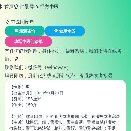
🏠 首页
🐉 仲景网
🦄️ 经方中医
🌼 中医问诊单
💬 最新咨询
💛 健康专区
填写中医问诊单
有任何健康问题，身体不适，疑难杂病，我们提供在线咨
询。💕
联系我们：微信号（Winsway）
脾肾阳虚，肝郁化火或者肝郁气滞，有湿热或者寒湿
【性别】男
【出生年月】2000年1月29日
【身高】186厘米
【体重】160斤
【问题】脾肾阳虚，肝郁化火或者肝郁气滞，有湿热或者寒湿
【主诉】脉搏沉、细；舌质淡、舌中白薄、舌根白腻稍发黄，
有裂纹，舌下脉络淡紫、粗张，舌涩、舌边舌尖微红；手足