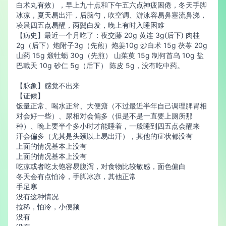
白术丸有效），早上九十点和下午五六点神疲困倦，冬天手脚
冰凉，夏天易出汗，后脑勺，吹空调、游泳容易鼻塞流鼻涕，
凌晨四五点易醒，两鬓白发，晚上有时入睡困难
【病史】最近一个月吃了：夜交藤 20g 黄连 3g(后下) 肉桂
2g（后下）炮附子3g（先煎）炮姜10g 炒白术 15g 茯苓 20g
山药 15g 煅牡蛎 30g（先煎） 山茱萸 15g 制何首乌 10g 盐
巴戟天 10g 砂仁 5g（后下） 陈皮 5g，没有吃中药。
【脉象】感觉不出来
【证候】
饭量正常、喝水正常、大便溏（不过最近半年自己调理脾胃相
对会好一些）、尿相对会偏多（但是不是一直要上厕所那
种）、晚上要半个多小时才能睡着，一般睡到四五点会醒来
汗会偏多（尤其是头颈以上易出汗），其他的症状都没有
上面的情况基本上没有
上面的情况基本上没有
吃凉或者吃太饱容易腹泻，对食物比较敏感，面色偏白
冬天会有点怕冷，手脚冰凉，其他正常
手足寒
没有这种情况
拉稀，怕冷，小便频
没有