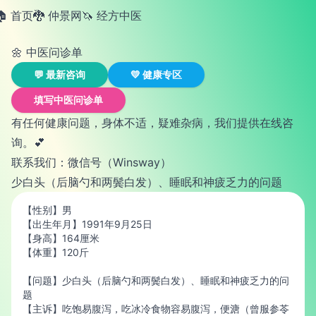
🏠 首页
🐉 仲景网
🦄️ 经方中医
🌼 中医问诊单
💬 最新咨询
💛 健康专区
填写中医问诊单
有任何健康问题，身体不适，疑难杂病，我们提供在线咨
询。💕
联系我们：微信号（Winsway）
少白头（后脑勺和两鬓白发）、睡眠和神疲乏力的问题
【性别】男
【出生年月】1991年9月25日
【身高】164厘米
【体重】120斤
【问题】少白头（后脑勺和两鬓白发）、睡眠和神疲乏力的问
题
【主诉】吃饱易腹泻，吃冰冷食物容易腹泻，便溏（曾服参苓