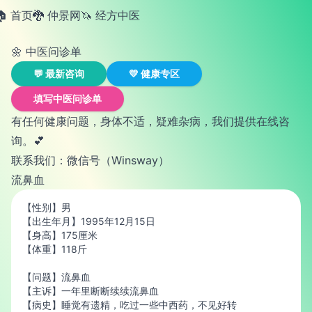
🏠 首页
🐉 仲景网
🦄️ 经方中医
🌼 中医问诊单
💬 最新咨询
💛 健康专区
填写中医问诊单
有任何健康问题，身体不适，疑难杂病，我们提供在线咨
询。💕
联系我们：微信号（Winsway）
流鼻血
【性别】男
【出生年月】1995年12月15日
【身高】175厘米
【体重】118斤
【问题】流鼻血
【主诉】一年里断断续续流鼻血
【病史】睡觉有遗精，吃过一些中西药，不见好转